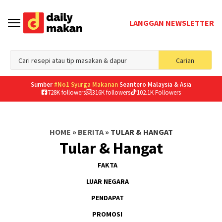
LANGGAN NEWSLETTER
Sea
Carian
for
Sumber
#No1 Syurga Makanan
Seantero Malaysia & Asia
728K followers
316K followers
102.1K Followers
HOME
»
BERITA
»
TULAR & HANGAT
Tular & Hangat
FAKTA
LUAR NEGARA
PENDAPAT
PROMOSI