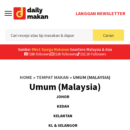
LANGGAN NEWSLETTER
Sea
Carian
for
Sumber
#No1 Syurga Makanan
Seantero Malaysia & Asia
728K followers
316K followers
102.1K Followers
HOME
»
TEMPAT MAKAN
»
UMUM (MALAYSIA)
Umum (Malaysia)
JOHOR
KEDAH
KELANTAN
KL & SELANGOR