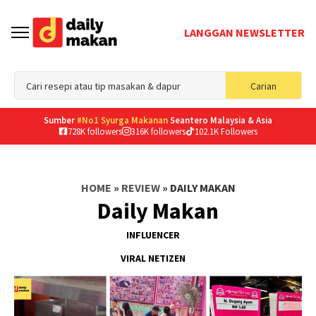
LANGGAN NEWSLETTER
Sea
Carian
for
Sumber
#No1 Syurga Makanan
Seantero Malaysia & Asia
728K followers
316K followers
102.1K Followers
HOME
»
REVIEW
»
DAILY MAKAN
Daily Makan
INFLUENCER
VIRAL NETIZEN