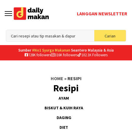
LANGGAN NEWSLETTER
Sea
Carian
for
Sumber
#No1 Syurga Makanan
Seantero Malaysia & Asia
728K followers
316K followers
102.1K Followers
HOME
»
RESIPI
Resipi
AYAM
BISKUT & KUIH RAYA
DAGING
DIET