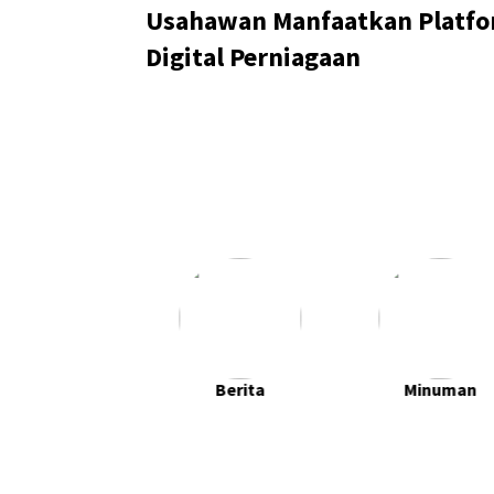
Usahawan Manfaatkan Platf
Digital Perniagaan
empat Makan
Berita
Minuman