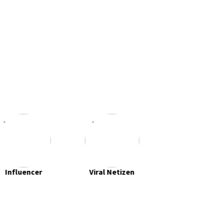
Influencer
Viral Netizen
Tip & Petu