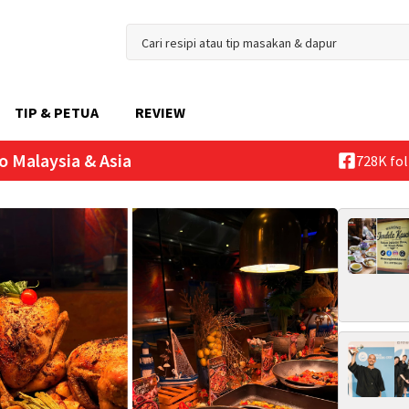
TIP & PETUA
REVIEW
o Malaysia & Asia
728K fo