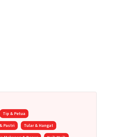
Tip & Petua
& Pastri
Tular & Hangat