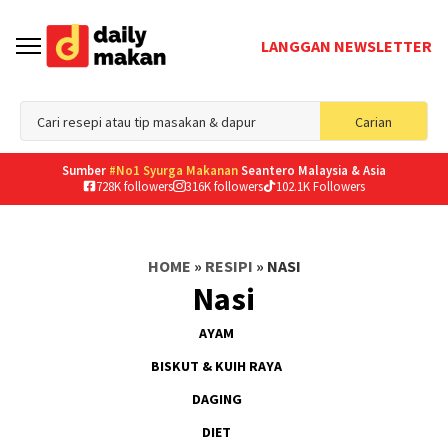
LANGGAN NEWSLETTER
Sea
Carian
for
Sumber
#No1 Syurga Makanan
Seantero Malaysia & Asia
728K followers
316K followers
102.1K Followers
HOME
»
RESIPI
»
NASI
Nasi
AYAM
BISKUT & KUIH RAYA
DAGING
DIET