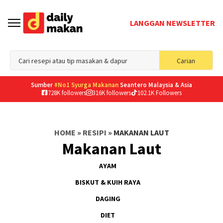
LANGGAN NEWSLETTER
Sea
Carian
for
Sumber
#No1 Syurga Makanan
Seantero Malaysia & Asia
728K followers
316K followers
102.1K Followers
HOME
»
RESIPI
»
MAKANAN LAUT
Makanan Laut
AYAM
BISKUT & KUIH RAYA
DAGING
DIET