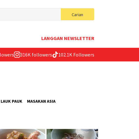
Search
Carian
for:
LANGGAN NEWSLETTER
llowers
316K followers
102.1K Followers
LAUK PAUK
MASAKAN ASIA