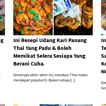
ng
Ini Resepi Udang Kari Panang
I
Thai Yang Padu & Boleh
T
Memikat Selera Sesiapa Yang
S
Berani Cuba.
K
N
g
Semenjak akhir-akhir ini, masakan Thai makin
mendapat populariti. Bukan sahaja [...]
Dat
tan