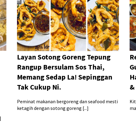
Layan Sotong Goreng Tepung
R
Rangup Bersulam Sos Thai,
G
Memang Sedap La! Sepinggan
H
Tak Cukup Ni.
&
Peminat makanan bergoreng dan seafood mesti
Kit
ketagih dengan sotong goreng [...]
mak
]