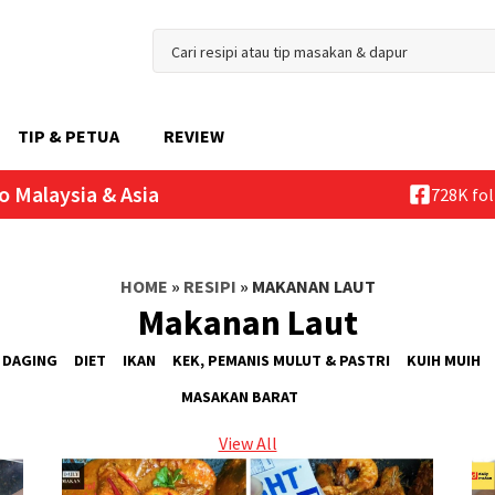
TIP & PETUA
REVIEW
o Malaysia & Asia
728K fo
HOME
»
RESIPI
»
MAKANAN LAUT
Makanan Laut
DAGING
DIET
IKAN
KEK, PEMANIS MULUT & PASTRI
KUIH MUIH
MASAKAN BARAT
View All