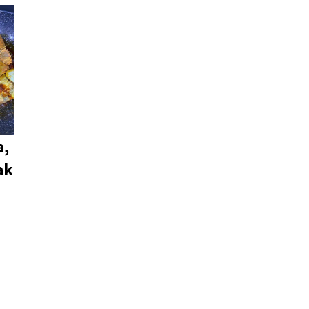
a,
ak