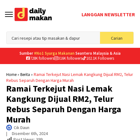
LANGGAN NEWSLETTER
Sea
Carian
for
Sumber
#No1 Syurga Makanan
Seantero Malaysia & Asia
728K followers
316K followers
102.1K Followers
»
»
Ramai Terkejut Nasi Lemak Kangkung Dijual RM2, Telur
Home
Berita
Rebus Separuh Dengan Harga Murah
Ramai Terkejut Nasi Lemak
Kangkung Dijual RM2, Telur
Rebus Separuh Dengan Harga
Murah
Cik Daun
|     
Disember 6th, 2024
Post Views:
399