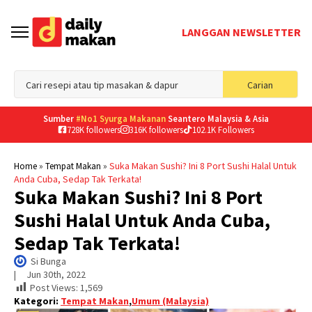
LANGGAN NEWSLETTER
Sea
Carian
for
Sumber
#No1 Syurga Makanan
Seantero Malaysia & Asia
728K followers
316K followers
102.1K Followers
»
»
Suka Makan Sushi? Ini 8 Port Sushi Halal Untuk
Home
Tempat Makan
Anda Cuba, Sedap Tak Terkata!
Suka Makan Sushi? Ini 8 Port
Sushi Halal Untuk Anda Cuba,
Sedap Tak Terkata!
Si Bunga
|     
Jun 30th, 2022
Post Views:
1,569
Kategori:
Tempat Makan
,
Umum (Malaysia)