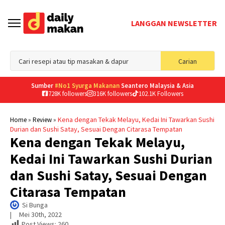
LANGGAN NEWSLETTER
Sea
Carian
for
Sumber
#No1 Syurga Makanan
Seantero Malaysia & Asia
728K followers
316K followers
102.1K Followers
»
»
Kena dengan Tekak Melayu, Kedai Ini Tawarkan Sushi
Home
Review
Durian dan Sushi Satay, Sesuai Dengan Citarasa Tempatan
Kena dengan Tekak Melayu,
Kedai Ini Tawarkan Sushi Durian
dan Sushi Satay, Sesuai Dengan
Citarasa Tempatan
Si Bunga
|     
Mei 30th, 2022
Post Views:
260