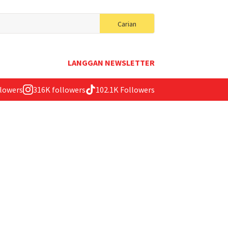
Search
Carian
for:
LANGGAN NEWSLETTER
llowers
316K followers
102.1K Followers