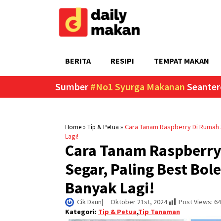
BERITA
RESIPI
TEMPAT MAKAN
Sumber
#No1 Syurga Makanan
Seanter
»
»
Cara Tanam Raspberry Di Rumah S
Home
Tip & Petua
Lagi!
Cara Tanam Raspberry
Segar, Paling Best Bol
Banyak Lagi!
Cik Daun
|     
Oktober 21st, 2024
Post Views:
64
Kategori:
Tip & Petua
,
Tip Tanaman