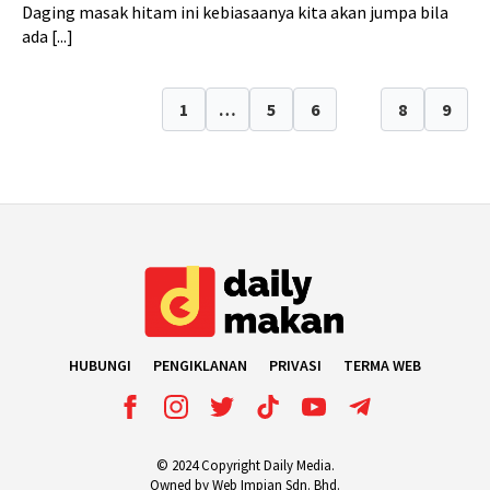
Daging masak hitam ini kebiasaanya kita akan jumpa bila
ada [...]
1
…
5
6
7
8
9
HUBUNGI
PENGIKLANAN
PRIVASI
TERMA WEB
© 2024 Copyright Daily Media.
Owned by Web Impian Sdn. Bhd.