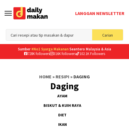
LANGGAN NEWSLETTER
Sea
Carian
for
Sumber
#No1 Syurga Makanan
Seantero Malaysia & Asia
728K followers
316K followers
102.1K Followers
HOME
»
RESIPI
»
DAGING
Daging
AYAM
BISKUT & KUIH RAYA
DIET
IKAN