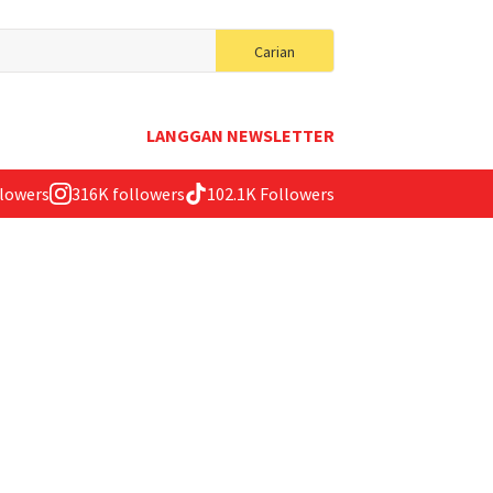
Search
Carian
for:
LANGGAN NEWSLETTER
llowers
316K followers
102.1K Followers