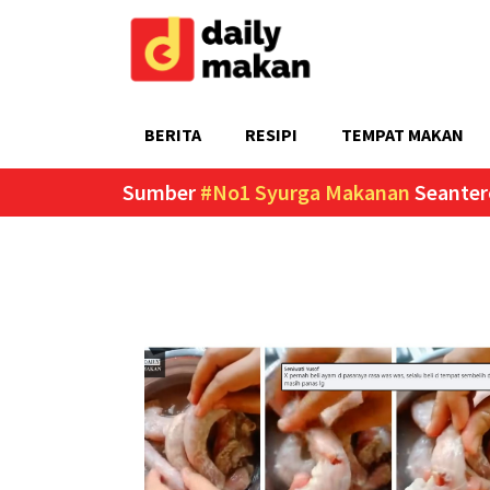
BERITA
RESIPI
TEMPAT MAKAN
Sumber
#No1 Syurga Makanan
Seanter