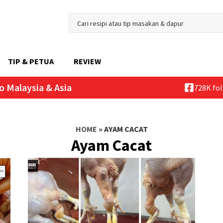
TIP & PETUA
REVIEW
o Malaysia & Asia
728K fo
HOME
»
AYAM CACAT
Ayam Cacat