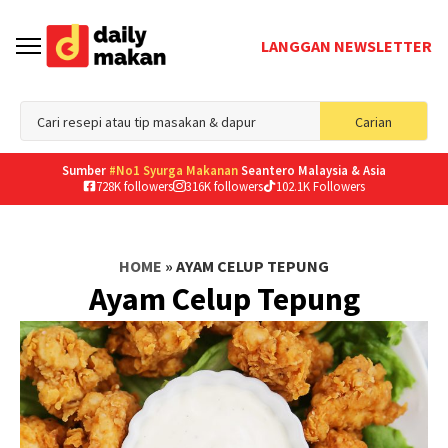
LANGGAN NEWSLETTER
Sea
Carian
for
Sumber
#No1 Syurga Makanan
Seantero Malaysia & Asia
728K followers
316K followers
102.1K Followers
HOME
»
AYAM CELUP TEPUNG
Ayam Celup Tepung