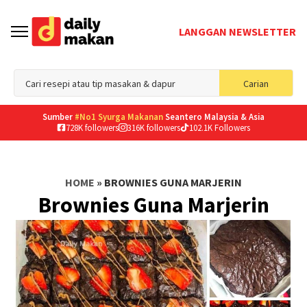
LANGGAN NEWSLETTER
Sea
Carian
for
Sumber
#No1 Syurga Makanan
Seantero Malaysia & Asia
728K followers
316K followers
102.1K Followers
HOME
»
BROWNIES GUNA MARJERIN
Brownies Guna Marjerin