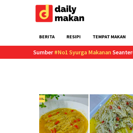
BERITA
RESIPI
TEMPAT MAKAN
Sumber
#No1 Syurga Makanan
Seanter