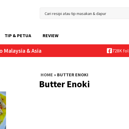
TIP & PETUA
REVIEW
o Malaysia & Asia
728K fo
HOME
»
BUTTER ENOKI
Butter Enoki