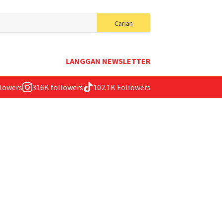
Search
Carian
for:
LANGGAN NEWSLETTER
llowers
316K followers
102.1K Followers