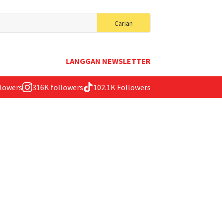
Search
Carian
for:
LANGGAN NEWSLETTER
llowers
316K followers
102.1K Followers