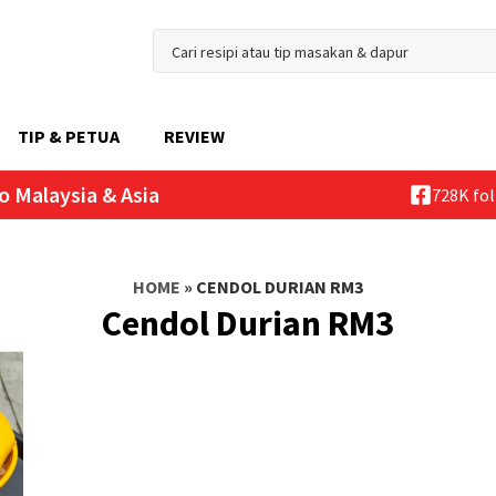
TIP & PETUA
REVIEW
o Malaysia & Asia
728K fo
HOME
»
CENDOL DURIAN RM3
Cendol Durian RM3