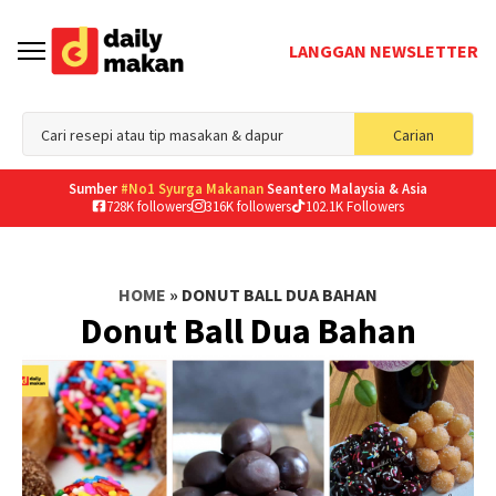
LANGGAN NEWSLETTER
Sea
Carian
for
Sumber
#No1 Syurga Makanan
Seantero Malaysia & Asia
728K followers
316K followers
102.1K Followers
HOME
»
DONUT BALL DUA BAHAN
Donut Ball Dua Bahan