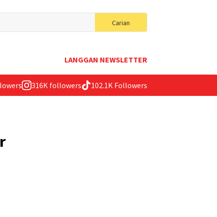
Search
Carian
for:
LANGGAN NEWSLETTER
llowers
316K followers
102.1K Followers
r