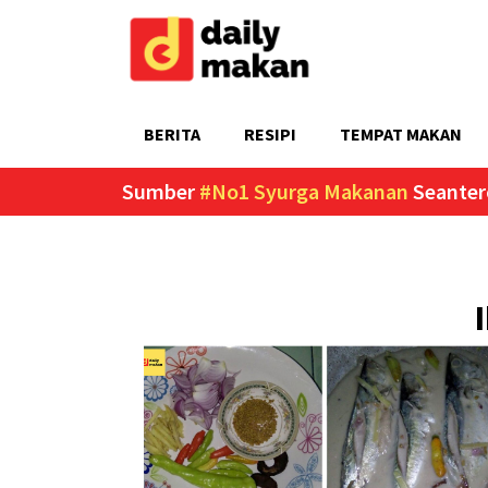
BERITA
RESIPI
TEMPAT MAKAN
Sumber
#No1 Syurga Makanan
Seanter