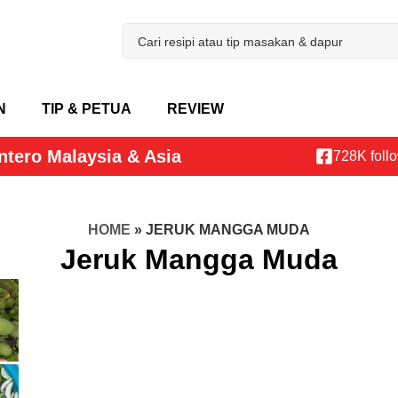
N
TIP & PETUA
REVIEW
ntero Malaysia & Asia
728K foll
HOME
»
JERUK MANGGA MUDA
Jeruk Mangga Muda