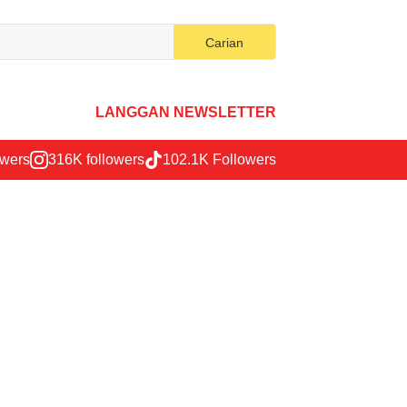
Search
Carian
for:
LANGGAN NEWSLETTER
owers
316K followers
102.1K Followers