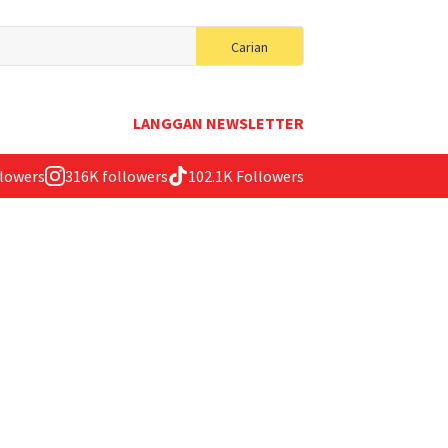
Search
Carian
for:
LANGGAN NEWSLETTER
llowers
316K followers
102.1K Followers