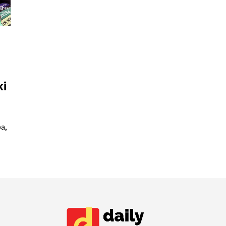
ki
a,