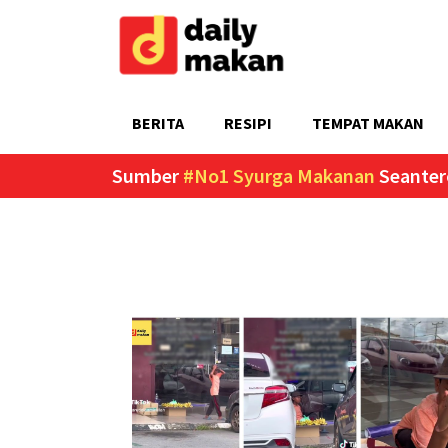
BERITA
RESIPI
TEMPAT MAKAN
Sumber
#No1 Syurga Makanan
Seanter