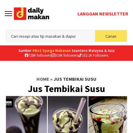
LANGGAN NEWSLETTER
Sea
Carian
for
Sumber
#No1 Syurga Makanan
Seantero Malaysia & Asia
728K followers
316K followers
102.1K Followers
HOME
»
JUS TEMBIKAI SUSU
Jus Tembikai Susu