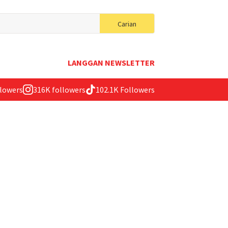
Search
Carian
for:
LANGGAN NEWSLETTER
llowers
316K followers
102.1K Followers