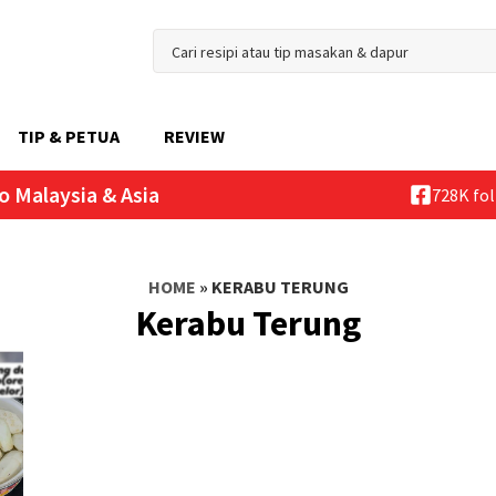
TIP & PETUA
REVIEW
o Malaysia & Asia
728K fo
HOME
»
KERABU TERUNG
Kerabu Terung