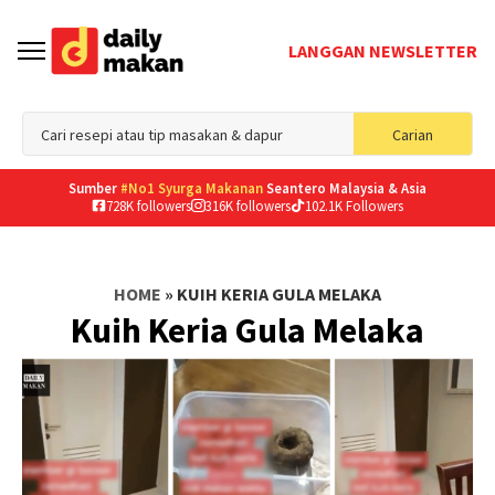
LANGGAN NEWSLETTER
Sea
Carian
for
Sumber
#No1 Syurga Makanan
Seantero Malaysia & Asia
728K followers
316K followers
102.1K Followers
HOME
»
KUIH KERIA GULA MELAKA
Kuih Keria Gula Melaka