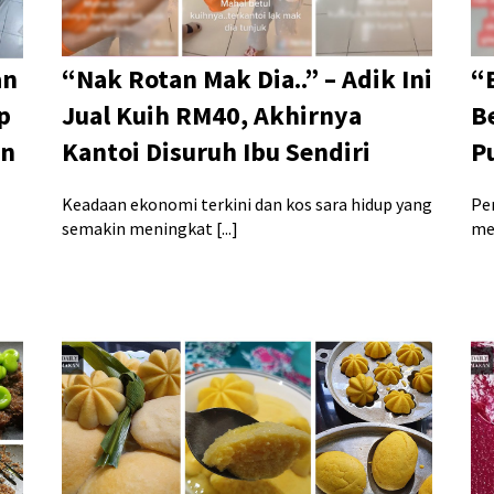
an
“Nak Rotan Mak Dia..” – Adik Ini
“
p
Jual Kuih RM40, Akhirnya
Be
an
Kantoi Disuruh Ibu Sendiri
P
Keadaan ekonomi terkini dan kos sara hidup yang
Pe
semakin meningkat [...]
me