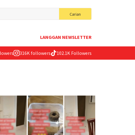
Search
Carian
for:
LANGGAN NEWSLETTER
llowers
316K followers
102.1K Followers