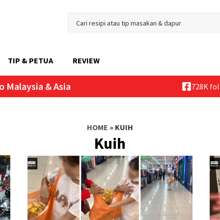
TIP & PETUA
REVIEW
o Malaysia & Asia
728K fo
HOME
»
KUIH
Kuih