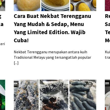
g
Cara Buat Nekbat Terengganu
R
ka
Yang Mudah & Sedap, Menu
S
Yang Limited Edition. Wajib
T
Cuba!
M
eri
Nekbat Terengganu merupakan antara kuih
Ku
Tradisional Melayu yang tersangatlah popular
tra
[...]