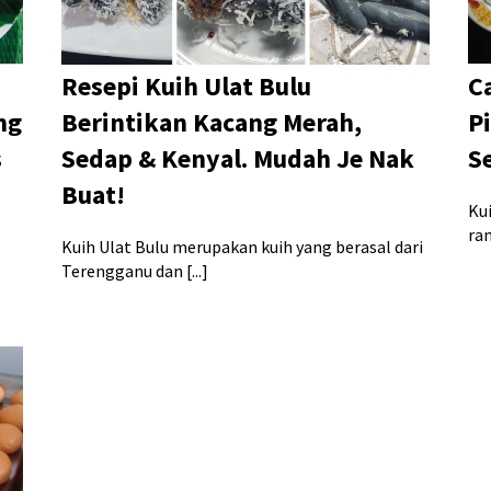
Resepi Kuih Ulat Bulu
C
ng
Berintikan Kacang Merah,
P
s
Sedap & Kenyal. Mudah Je Nak
S
Buat!
Ku
ram
Kuih Ulat Bulu merupakan kuih yang berasal dari
Terengganu dan [...]