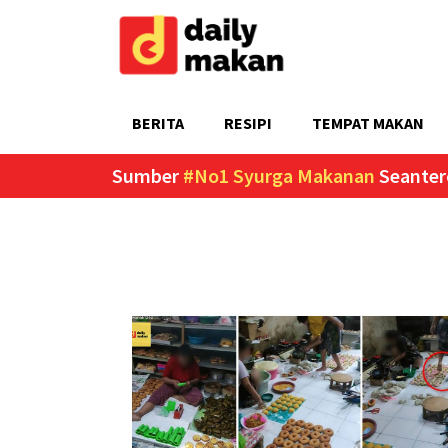
BERITA
RESIPI
TEMPAT MAKAN
Sumber
#No1 Syurga Makanan
Seanter