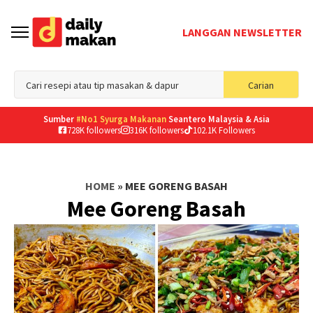
LANGGAN NEWSLETTER
Sea
Carian
for
Sumber
#No1 Syurga Makanan
Seantero Malaysia & Asia
728K followers
316K followers
102.1K Followers
HOME
»
MEE GORENG BASAH
Mee Goreng Basah