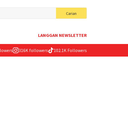
Search
Carian
for:
LANGGAN NEWSLETTER
llowers
316K followers
102.1K Followers