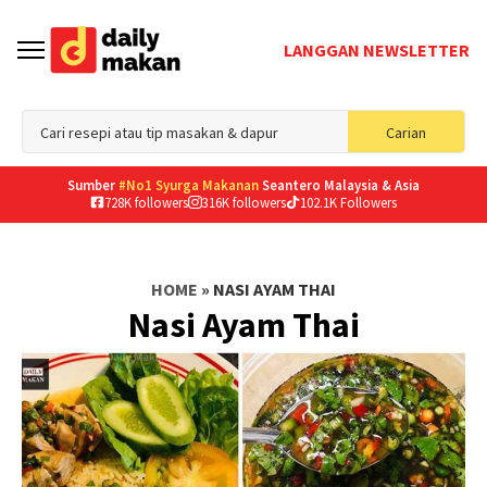
LANGGAN NEWSLETTER
Sea
Carian
for
Sumber
#No1 Syurga Makanan
Seantero Malaysia & Asia
728K followers
316K followers
102.1K Followers
HOME
»
NASI AYAM THAI
Nasi Ayam Thai