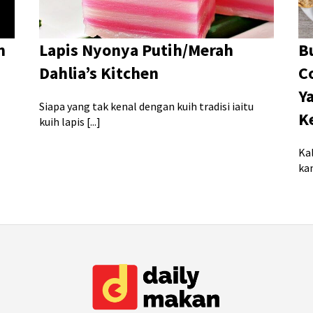
n
Lapis Nyonya Putih/Merah
B
Dahlia’s Kitchen
C
Y
Siapa yang tak kenal dengan kuih tradisi iaitu
K
kuih lapis [...]
Ka
kan