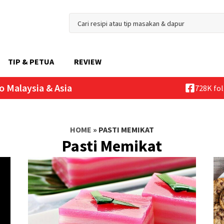
TIP & PETUA
REVIEW
o Malaysia & Asia
728K fo
HOME
»
PASTI MEMIKAT
Pasti Memikat