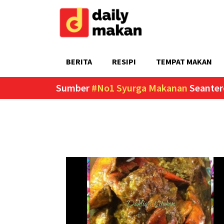
BERITA
RESIPI
TEMPAT MAKAN
Sumber
#No1 Syurga Makanan
Seanter