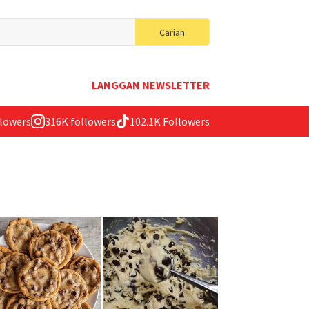
Search
Carian
for:
LANGGAN NEWSLETTER
llowers
316K followers
102.1K Followers