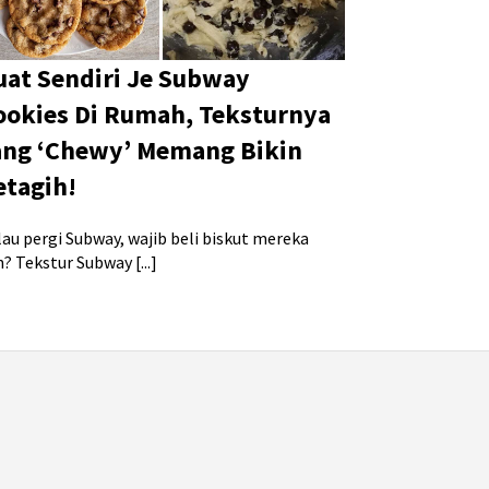
uat Sendiri Je Subway
ookies Di Rumah, Teksturnya
ang ‘Chewy’ Memang Bikin
etagih!
lau pergi Subway, wajib beli biskut mereka
? Tekstur Subway [...]