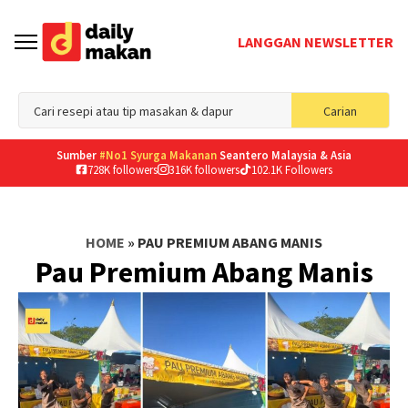
LANGGAN NEWSLETTER
Sea
Carian
for
Sumber
#No1 Syurga Makanan
Seantero Malaysia & Asia
728K followers
316K followers
102.1K Followers
HOME
»
PAU PREMIUM ABANG MANIS
Pau Premium Abang Manis