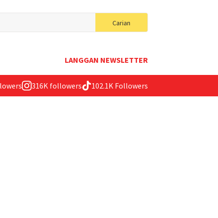
Search
Carian
for:
LANGGAN NEWSLETTER
llowers
316K followers
102.1K Followers