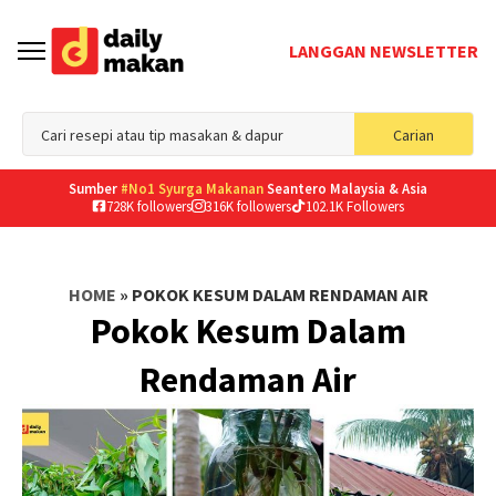
LANGGAN NEWSLETTER
Sea
Carian
for
Sumber
#No1 Syurga Makanan
Seantero Malaysia & Asia
728K followers
316K followers
102.1K Followers
HOME
»
POKOK KESUM DALAM RENDAMAN AIR
Pokok Kesum Dalam
Rendaman Air