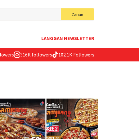
Search
Carian
for:
LANGGAN NEWSLETTER
llowers
316K followers
102.1K Followers