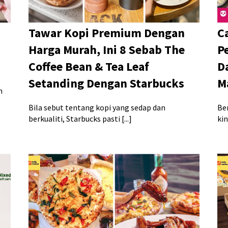
Tawar Kopi Premium Dengan
C
Harga Murah, Ini 8 Sebab The
P
Coffee Bean & Tea Leaf
D
Setanding Dengan Starbucks
M
n
Bila sebut tentang kopi yang sedap dan
Be
berkualiti, Starbucks pasti [...]
kin