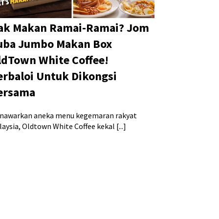
ak Makan Ramai-Ramai? Jom
uba Jumbo Makan Box
ldTown White Coffee!
erbaloi Untuk Dikongsi
ersama
nawarkan aneka menu kegemaran rakyat
aysia, Oldtown White Coffee kekal [...]