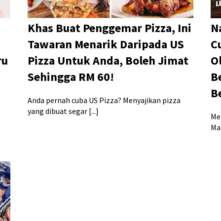
Khas Buat Penggemar Pizza, Ini
N
0
Tawaran Menarik Daripada US
C
ru
Pizza Untuk Anda, Boleh Jimat
O
Sehingga RM 60!
B
B
Anda pernah cuba US Pizza? Menyajikan pizza
yang dibuat segar [...]
Me
Mal