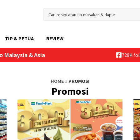
TIP & PETUA
REVIEW
o Malaysia & Asia
728K fo
HOME
»
PROMOSI
Promosi