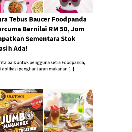
ara Tebus Baucer Foodpanda
ercuma Bernilai RM 50, Jom
apatkan Sementara Stok
asih Ada!
rita baik untuk pengguna setia Foodpanda,
i aplikasi penghantaran makanan [...]