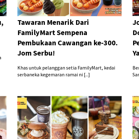
u,
Tawaran Menarik Dari
J
FamilyMart Sempena
D
Pembukaan Cawangan ke-300.
P
Jom Serbu!
Y
a
Khas untuk pelanggan setia FamilyMart, kedai
Be
serbaneka kegemaran ramai ni [...]
Sam