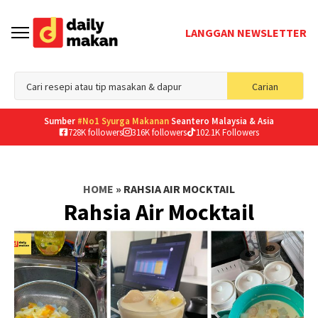
LANGGAN NEWSLETTER
Sea
Carian
for
Sumber
#No1 Syurga Makanan
Seantero Malaysia & Asia
728K followers
316K followers
102.1K Followers
HOME
»
RAHSIA AIR MOCKTAIL
Rahsia Air Mocktail