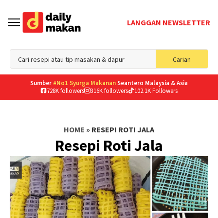
LANGGAN NEWSLETTER
Sea
Carian
for
Sumber
#No1 Syurga Makanan
Seantero Malaysia & Asia
728K followers
316K followers
102.1K Followers
HOME
»
RESEPI ROTI JALA
Resepi Roti Jala