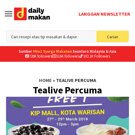
LANGGAN NEWSLETTER
Sea
Carian
for
Sumber
#No1 Syurga Makanan
Seantero Malaysia & Asia
728K followers
316K followers
102.1K Followers
HOME
»
TEALIVE PERCUMA
Tealive Percuma