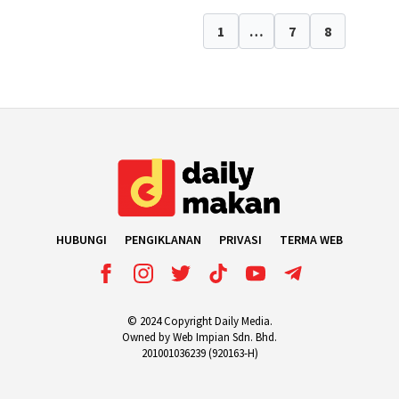
1
…
7
8
9
HUBUNGI
PENGIKLANAN
PRIVASI
TERMA WEB
© 2024 Copyright Daily Media.
Owned by Web Impian Sdn. Bhd.
201001036239 (920163-H)