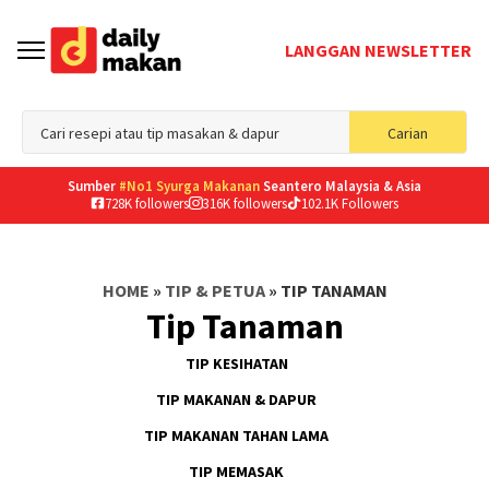
LANGGAN NEWSLETTER
Sea
Carian
for
Sumber
#No1 Syurga Makanan
Seantero Malaysia & Asia
728K followers
316K followers
102.1K Followers
HOME
»
TIP & PETUA
»
TIP TANAMAN
Tip Tanaman
TIP KESIHATAN
TIP MAKANAN & DAPUR
TIP MAKANAN TAHAN LAMA
TIP MEMASAK