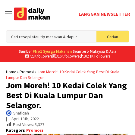
LANGGAN NEWSLETTER
Sea
Carian
for
Sumber
#No1 Syurga Makanan
Seantero Malaysia & Asia
728K followers
316K followers
102.1K Followers
»
»
Jom Moreh! 10 Kedai Colek Yang Best Di Kuala
Home
Promosi
Lumpur Dan Selangor.
Jom Moreh! 10 Kedai Colek Yang
Best Di Kuala Lumpur Dan
Selangor.
Shafiqah
|     
April 13th, 2022
Post Views:
3,327
Kategori:
Promosi