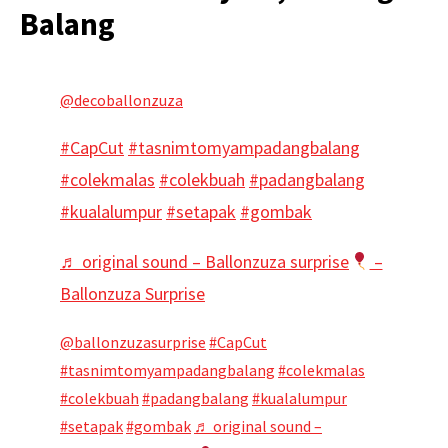
Balang
@decoballonzuza
#CapCut
#tasnimtomyampadangbalang
#colekmalas
#colekbuah
#padangbalang
#kualalumpur
#setapak
#gombak
♬ original sound – Ballonzuza surprise
–
Ballonzuza Surprise
@ballonzuzasurprise
#CapCut
#tasnimtomyampadangbalang
#colekmalas
#colekbuah
#padangbalang
#kualalumpur
#setapak
#gombak
♬ original sound –