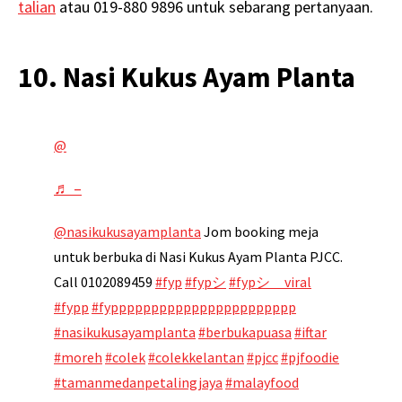
talian
atau 019-880 9896 untuk sebarang pertanyaan.
10. Nasi Kukus Ayam Planta
@
♬ –
@nasikukusayamplanta
Jom booking meja
untuk berbuka di Nasi Kukus Ayam Planta PJCC.
Call 0102089459
#fyp
#fypシ
#fypシ゚viral
#fypp
#fyppppppppppppppppppppppp
#nasikukusayamplanta
#berbukapuasa
#iftar
#moreh
#colek
#colekkelantan
#pjcc
#pjfoodie
#tamanmedanpetalingjaya
#malayfood