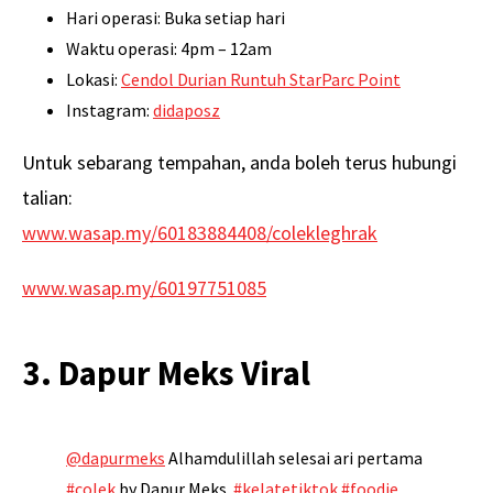
Hari operasi: Buka setiap hari
Waktu operasi: 4pm – 12am
Lokasi:
Cendol Durian Runtuh StarParc Point
Instagram:
didaposz
Untuk sebarang tempahan, anda boleh terus hubungi
talian:
www.wasap.my/60183884408/colekleghrak
www.wasap.my/60197751085
3. Dapur Meks Viral
@dapurmeks
Alhamdulillah selesai ari pertama
#colek
by Dapur Meks.
#kelatetiktok
#foodie