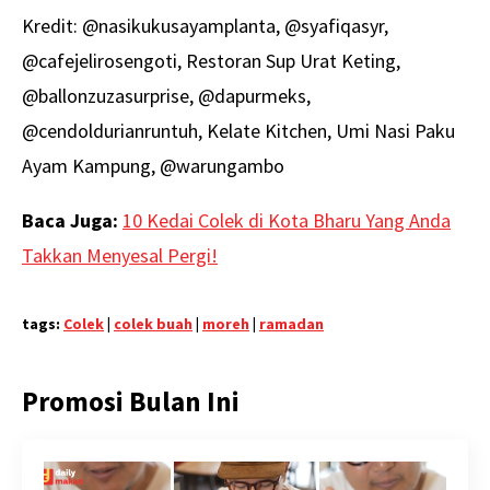
Kredit: @nasikukusayamplanta, @syafiqasyr,
@cafejelirosengoti, Restoran Sup Urat Keting,
@ballonzuzasurprise, @dapurmeks,
@cendoldurianruntuh, Kelate Kitchen, Umi Nasi Paku
Ayam Kampung, @warungambo
Baca Juga:
10 Kedai Colek di Kota Bharu Yang Anda
Takkan Menyesal Pergi!
tags:
Colek
|
colek buah
|
moreh
|
ramadan
Promosi Bulan Ini