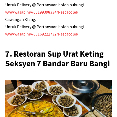
Untuk Delivery @ Pertanyaan boleh hubungi
www.wasap.my/60199398334/Pestacolek
Cawangan Klang:
Untuk Delivery @ Pertanyaan boleh hubungi
www.wasap.my/60169222732/Pestacolek
7. Restoran Sup Urat Keting
Seksyen 7 Bandar Baru Bangi