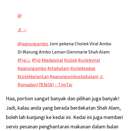
@
♬ –
@warungambo
Jom pekena Cholek Viral Ambo
Di Warung Ambo Laman Glenmarie Shah Alam
#fypシ
#fyp
#kedaiviral
#colek
#colekviral
#warungambo
#shahalam
#coleksedap
#colekkelantan
#warungamboshahalam
♬
Ramadan(783658) – TimTaj
Haa, portion sangat banyak dan pilihan juga banyak!
Jadi, kalau anda yang berada berdekatan Shah Alam,
boleh lah kunjungi ke kedai ini. Kedai ini juga memberi
servis pesanan penghantaran makanan dalam bulan