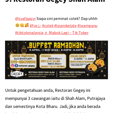
@syafiqasyr
Siapa sini peminat colek? Dap uhhh
#fypシ
#colek
#teamkelate
#teamganu
#tiktokmalaysia
♬ Mabok Lagi – Tik Toker
Untuk pengetahuan anda, Restoran Gegey ini
mempunyai 3 cawangan iaitu di Shah Alam, Putrajaya
dan semestinya Kota Bharu. Jadi, jika anda berada