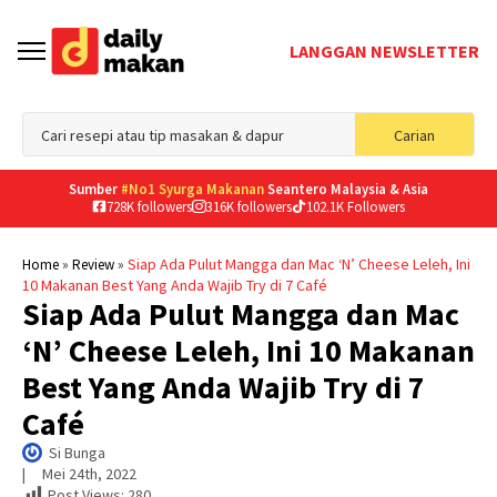
LANGGAN NEWSLETTER
Sea
Carian
for
Sumber
#No1 Syurga Makanan
Seantero Malaysia & Asia
728K followers
316K followers
102.1K Followers
»
»
Siap Ada Pulut Mangga dan Mac ‘N’ Cheese Leleh, Ini
Home
Review
10 Makanan Best Yang Anda Wajib Try di 7 Café
Siap Ada Pulut Mangga dan Mac
‘N’ Cheese Leleh, Ini 10 Makanan
Best Yang Anda Wajib Try di 7
Café
Si Bunga
|     
Mei 24th, 2022
Post Views:
280