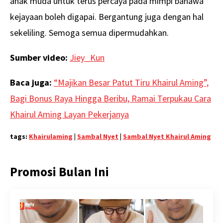
anak muda untuk terus percaya pada mimpi bahawa
kejayaan boleh digapai. Bergantung juga dengan hal
sekeliling. Semoga semua dipermudahkan.
Sumber video:
Jiey_Kun
Baca juga:
“Majikan Besar Patut Tiru Khairul Aming”,
Bagi Bonus Raya Hingga Beribu, Ramai Terpukau Cara
Khairul Aming Layan Pekerjanya
tags:
Khairulaming
|
Sambal Nyet
|
Sambal Nyet Khairul Aming
Promosi Bulan Ini