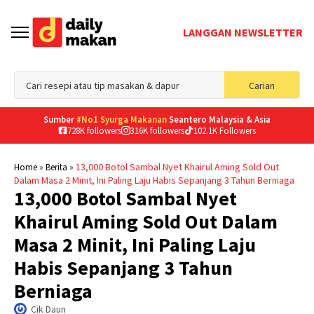
LANGGAN NEWSLETTER
Sea
Carian
for
Sumber
#No1 Syurga Makanan
Seantero Malaysia & Asia
728K followers
316K followers
102.1K Followers
»
»
13,000 Botol Sambal Nyet Khairul Aming Sold Out
Home
Berita
Dalam Masa 2 Minit, Ini Paling Laju Habis Sepanjang 3 Tahun Berniaga
13,000 Botol Sambal Nyet
Khairul Aming Sold Out Dalam
Masa 2 Minit, Ini Paling Laju
Habis Sepanjang 3 Tahun
Berniaga
Cik Daun