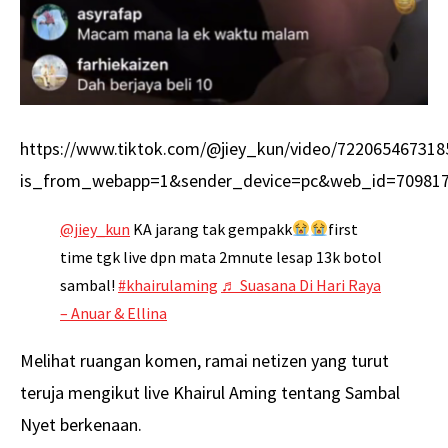
https://www.tiktok.com/@jiey_kun/video/722065467318
is_from_webapp=1&sender_device=pc&web_id=70981
@jiey_kun
KA jarang tak gempakk
first
time tgk live dpn mata 2mnute lesap 13k botol
sambal!
#khairulaming
♬ Suasana Di Hari Raya
– Anuar & Ellina
Melihat ruangan komen, ramai netizen yang turut
teruja mengikut live Khairul Aming tentang Sambal
Nyet berkenaan.