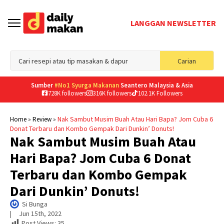
LANGGAN NEWSLETTER
Sea
Carian
for
Sumber
#No1 Syurga Makanan
Seantero Malaysia & Asia
728K followers
316K followers
102.1K Followers
»
»
Nak Sambut Musim Buah Atau Hari Bapa? Jom Cuba 6
Home
Review
Donat Terbaru dan Kombo Gempak Dari Dunkin’ Donuts!
Nak Sambut Musim Buah Atau
Hari Bapa? Jom Cuba 6 Donat
Terbaru dan Kombo Gempak
Dari Dunkin’ Donuts!
Si Bunga
|     
Jun 15th, 2022
Post Views:
35