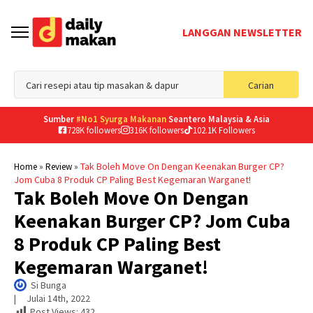
LANGGAN NEWSLETTER
Sea
Carian
for
Sumber
#No1 Syurga Makanan
Seantero Malaysia & Asia
728K followers
316K followers
102.1K Followers
»
»
Tak Boleh Move On Dengan Keenakan Burger CP?
Home
Review
Jom Cuba 8 Produk CP Paling Best Kegemaran Warganet!
Tak Boleh Move On Dengan
Keenakan Burger CP? Jom Cuba
8 Produk CP Paling Best
Kegemaran Warganet!
Si Bunga
|     
Julai 14th, 2022
Post Views:
432