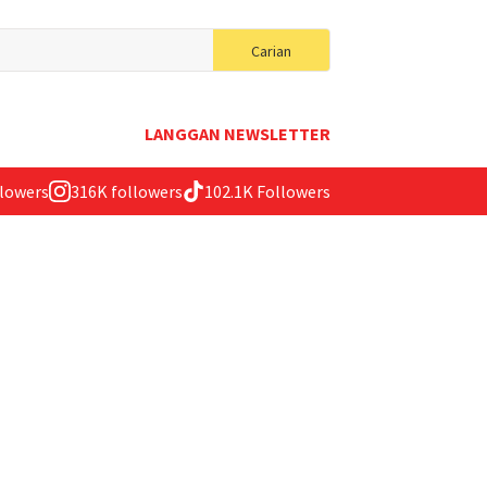
Search
Carian
for:
LANGGAN NEWSLETTER
llowers
316K followers
102.1K Followers