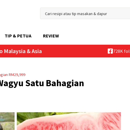
TIP & PETUA
REVIEW
o Malaysia & Asia
728K fo
agian RM29,999
Wagyu Satu Bahagian