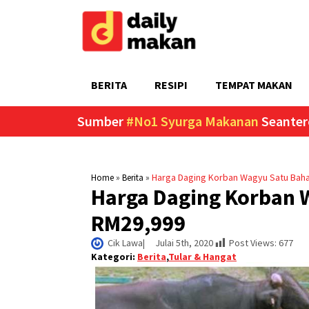
BERITA
RESIPI
TEMPAT MAKAN
Sumber
#No1 Syurga Makanan
Seanter
»
»
Harga Daging Korban Wagyu Satu Bah
Home
Berita
Harga Daging Korban 
RM29,999
Cik Lawa
|     
Julai 5th, 2020
Post Views:
677
Kategori:
Berita
,
Tular & Hangat