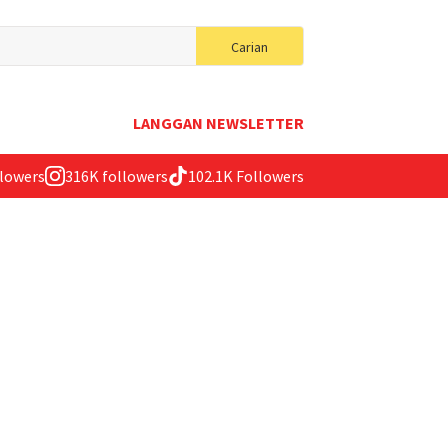
Search
Carian
for:
LANGGAN NEWSLETTER
llowers
316K followers
102.1K Followers