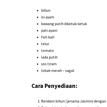
bihun
isi ayam
bawang putih diketuk-ketuk
pati ayam
fish ball
telur
tomato
lada putih
sos tiram
lobak merah – sagat
Cara Penyediaan:
Rendam bihun (jenama Jasmin) dengan a