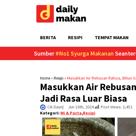
BERITA
RESIPI
TEMPAT MAKAN
Sumber
#No1 Syurga Makanan
Seanter
»
»
Masukkan Air Rebusan Rahsia, Bihun G
Home
Resipi
Masukkan Air Rebusan 
Jadi Rasa Luar Biasa
Cik Daun
|     
Jun 16th, 2024
Post Views:
2,452
Kategori:
Mi & Pasta
,
Resipi