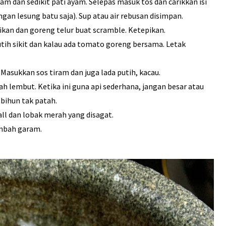
am dan sedikit pati ayam. Selepas masuk tos dan carikkan isi
an lesung batu saja). Sup atau air rebusan disimpan.
pikan dan goreng telur buat scramble. Ketepikan.
ih sikit dan kalau ada tomato goreng bersama. Letak
asukkan sos tiram dan juga lada putih, kacau.
h lembut. Ketika ini guna api sederhana, jangan besar atau
 bihun tak patah.
all dan lobak merah yang disagat.
ambah garam.