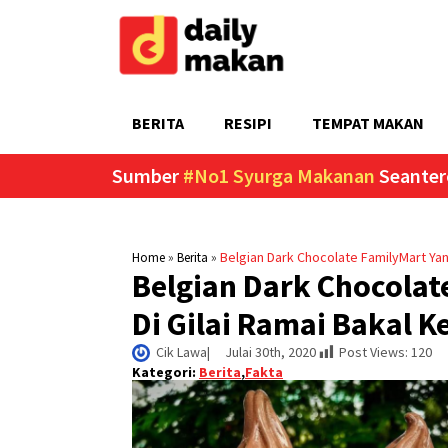
BERITA
RESIPI
TEMPAT MAKAN
Sumber
#No1 Syurga Makanan
Seanter
»
»
Belgian Dark Chocolate FamilyMart Yan
Home
Berita
Belgian Dark Chocolat
Di Gilai Ramai Bakal K
Cik Lawa
|     
Julai 30th, 2020
Post Views:
120
Kategori:
Berita
,
Fakta