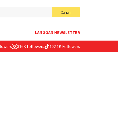
Search
Carian
for:
LANGGAN NEWSLETTER
llowers
316K followers
102.1K Followers