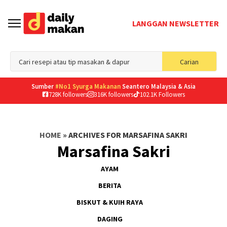
LANGGAN NEWSLETTER
Sea
Carian
for
Sumber
#No1 Syurga Makanan
Seantero Malaysia & Asia
728K followers
316K followers
102.1K Followers
HOME
»
ARCHIVES FOR MARSAFINA SAKRI
Marsafina Sakri
AYAM
BERITA
BISKUT & KUIH RAYA
DAGING