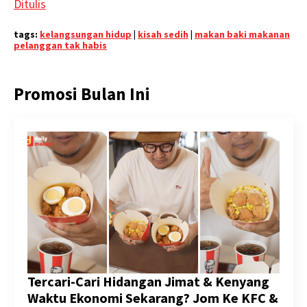
Ditulis
tags:
kelangsungan hidup
|
kisah sedih
|
makan baki makanan
pelanggan tak habis
Promosi Bulan Ini
Tercari-Cari Hidangan Jimat & Kenyang
Waktu Ekonomi Sekarang? Jom Ke KFC &