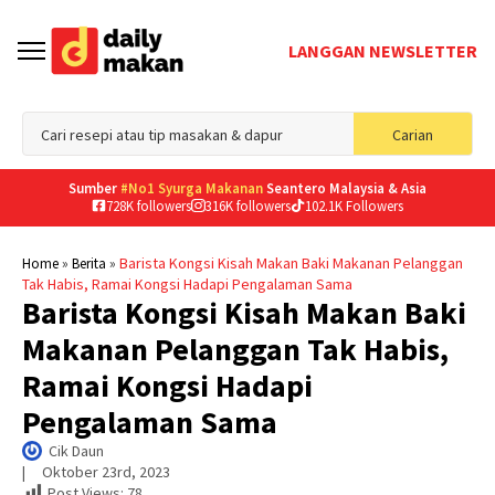
LANGGAN NEWSLETTER
Sea
Carian
for
Sumber
#No1 Syurga Makanan
Seantero Malaysia & Asia
728K followers
316K followers
102.1K Followers
»
»
Barista Kongsi Kisah Makan Baki Makanan Pelanggan
Home
Berita
Tak Habis, Ramai Kongsi Hadapi Pengalaman Sama
Barista Kongsi Kisah Makan Baki
Makanan Pelanggan Tak Habis,
Ramai Kongsi Hadapi
Pengalaman Sama
Cik Daun
|     
Oktober 23rd, 2023
Post Views:
78