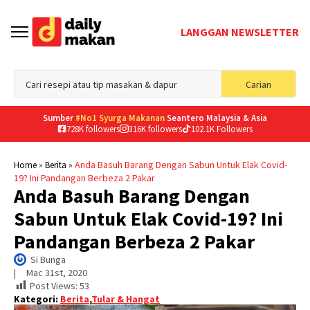
LANGGAN NEWSLETTER
Sea
Carian
for
Sumber
#No1 Syurga Makanan
Seantero Malaysia & Asia
728K followers
316K followers
102.1K Followers
»
»
Anda Basuh Barang Dengan Sabun Untuk Elak Covid-
Home
Berita
19? Ini Pandangan Berbeza 2 Pakar
Anda Basuh Barang Dengan
Sabun Untuk Elak Covid-19? Ini
Pandangan Berbeza 2 Pakar
Si Bunga
|     
Mac 31st, 2020
Post Views:
53
Kategori:
Berita
,
Tular & Hangat